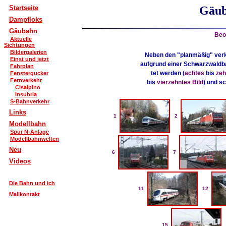
Startseite
Gäub
Dampfloks
Gäubahn
Beo
Aktuelle
Sichtungen
Bildergalerien
Neben den "planmäßig" ver
Einst und jetzt
aufgrund einer Schwarzwaldba
Fahrplan
tet werden (
achtes
bis
zeh
Fenstergucker
Fernverkehr
bis
vierzehntes Bild
) und sc
Cisalpino
Insubria
S-Bahnverkehr
Links
1
2
Modellbahn
Spur N-Anlage
Modellbahnwelten
Neu
6
7
Videos
Die Bahn und ich
11
12
Mailkontakt
15