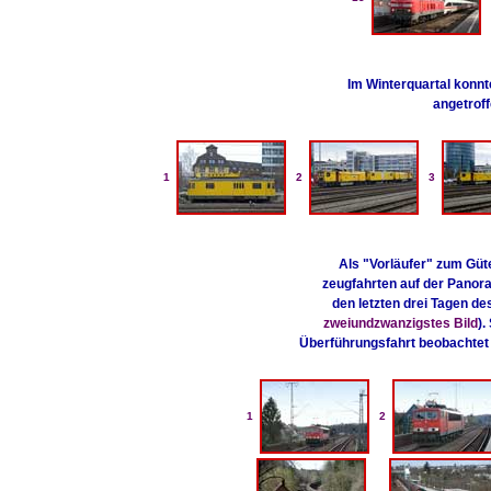
Im Winterquartal konn
angetroff
1
2
3
Als "Vorläufer" zum Güt
zeugfahrten auf der Panor
den letzten drei Tagen de
zweiundzwanzigstes Bild
).
Überführungsfahrt beobachtet
1
2