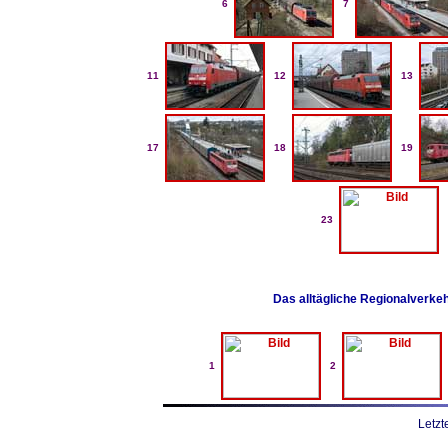
6
7
11
12
13
17
18
19
23
Das alltägliche Regionalverk
1
2
Letzt