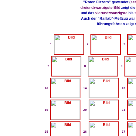
"Roten Flitzers" gewendet (
se
dreiundzwanzigste Bild
zeigt di
und das
vierundzwanzigste
bis
Auch der "Raillab"-Meßzug war 
führungsfahrten zeigt
1
2
3
7
8
9
13
14
15
19
20
21
25
26
27