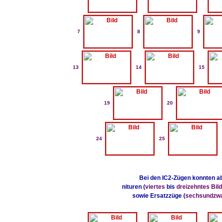
7
8
9
13
14
15
19
20
24
25
Bei den IC2-Zügen konnten a
nituren (
viertes
bis
dreizehntes Bild
sowie Ersatzzüge (
sechsundzw