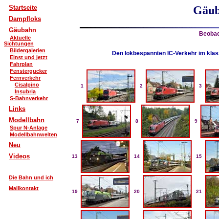
Startseite
Gäub
Dampfloks
Gäubahn
Beobac
Aktuelle
Sichtungen
Bildergalerien
Den lokbespannten IC-Verkehr im klas
Einst und jetzt
Fahrplan
Fenstergucker
Fernverkehr
Cisalpino
1
2
3
Insubria
S-Bahnverkehr
Links
Modellbahn
7
8
9
Spur N-Anlage
Modellbahnwelten
Neu
Videos
13
14
15
Die Bahn und ich
Mailkontakt
19
20
21