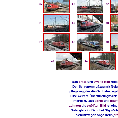
25
26
27
31
32
33
37
38
39
43
44
Das
erste
und
zweite Bild
zeigt
Der Schienenmeßzug mit Neige
pflegezug, der die Gäubahn regel
Eine weitere Überführungsfahrt 
mentiert. Das
achte
und
neun
zehnten
bis
zwölften Bild
ist ein
Gütergleis im Bahnhof Stg.-Vai
Schutzwagen abgestellt (
dr