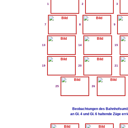
1
2
3
7
8
9
13
14
15
19
20
21
25
26
Beobachtungen des Bahnhofsumbaus
an Gl. 4 und Gl. 6 haltende Züge erri