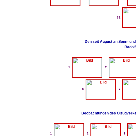
31
Den seit August an Sonn- un
Radolf
1
2
6
7
Beobachtungen des Ölzugverke
1
2
3