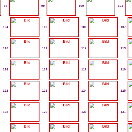
98
99
100
101
104
105
106
107
110
111
112
113
116
117
118
119
122
123
124
125
128
129
130
131