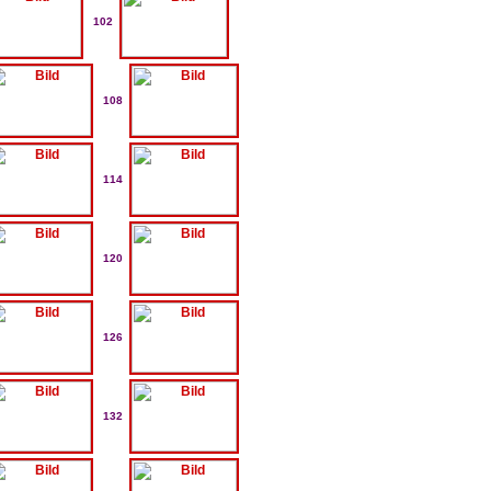
102
108
114
120
126
132