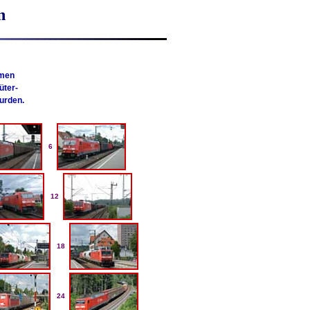
n
men
üter-
urden.
6
12
18
24