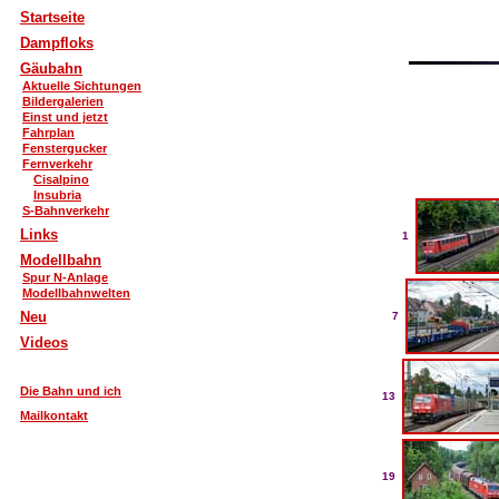
Startseite
Dampfloks
Gäubahn
Aktuelle Sichtungen
Bildergalerien
Einst und jetzt
Fahrplan
Fenstergucker
Fernverkehr
Cisalpino
Insubria
S-Bahnverkehr
Links
1
Modellbahn
Spur N-Anlage
Modellbahnwelten
Neu
7
Videos
Die Bahn und ich
13
Mailkontakt
19