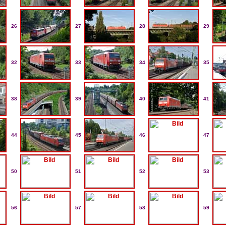
26
27
28
29
32
33
34
35
38
39
40
41
44
45
46
47
50
51
52
53
56
57
58
59