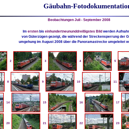
Gäubahn-Fotodokumentatio
Beobachtungen Juli - September 2008
Im
ersten
bis
einhundertneununddreißigstes Bild
werden Aufnah
von Güterzügen gezeigt, die während der Streckensperrung der G
umgehung im August 2008 über die Panoramastrecke umgeleitet w
2
3
4
5
8
9
10
11
14
15
16
17
20
21
22
23