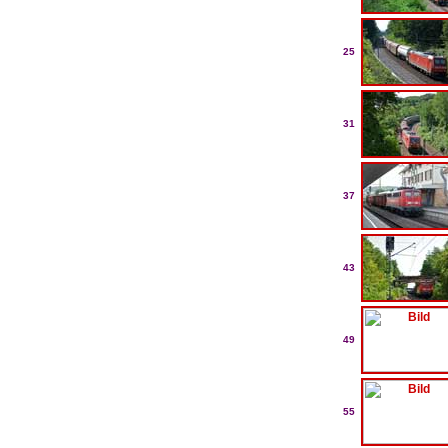
25
31
37
43
49
55