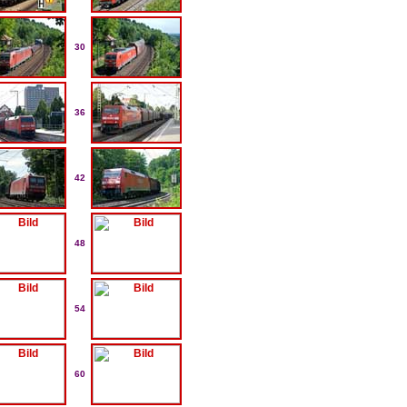
30
36
42
48
54
60