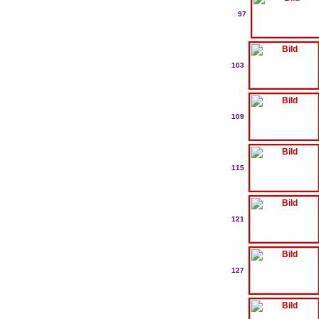
97
103
109
115
121
127