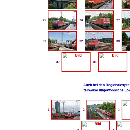
25
26
27
31
32
33
37
38
Auch bei den Regionalexpr
teilweise ungewöhnliche Lok
1
2
3