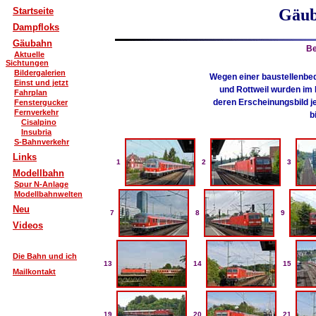
Startseite
Gäub
Dampfloks
Gäubahn
Be
Aktuelle
Sichtungen
Bildergalerien
Wegen einer baustellenbe
Einst und jetzt
und Rottweil wurden im 
Fahrplan
deren Erscheinungsbild j
Fenstergucker
Fernverkehr
b
Cisalpino
Insubria
S-Bahnverkehr
Links
1
2
3
Modellbahn
Spur N-Anlage
Modellbahnwelten
Neu
7
8
9
Videos
Die Bahn und ich
13
14
15
Mailkontakt
19
20
21