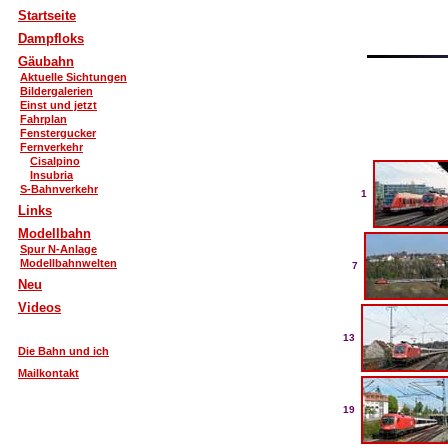
Startseite
Dampfloks
Gäubahn
Aktuelle Sichtungen
Bildergalerien
Einst und jetzt
Fahrplan
Fenstergucker
Fernverkehr
Cisalpino
Insubria
S-Bahnverkehr
1
Links
Modellbahn
Spur N-Anlage
Modellbahnwelten
7
Neu
Videos
13
Die Bahn und ich
Mailkontakt
19