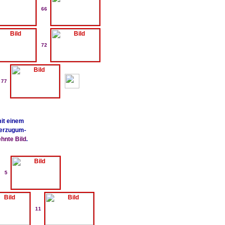
66
72
77
mit einem
üterzugum-
ehnte Bild
.
5
11