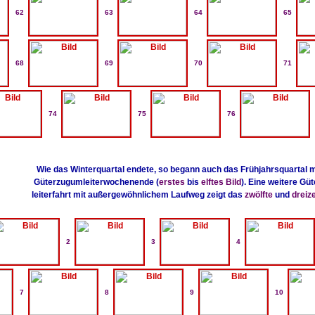
62
63
64
65
68
69
70
71
74
75
76
Wie das Winterquartal endete, so begann auch das Frühjahrsquartal 
Güterzugumleiterwochenende (
erstes
bis
elftes Bild
). Eine weitere G
leiterfahrt mit außergewöhnlichem Laufweg zeigt das
zwölfte
und
dreiz
2
3
4
7
8
9
10