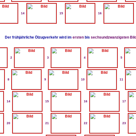
14
15
16
Der frühjährliche Ölzugverkehr wird im
ersten
bis
sechsundzwanzigsten Bil
2
3
4
5
8
9
10
11
14
15
16
17
20
21
22
23