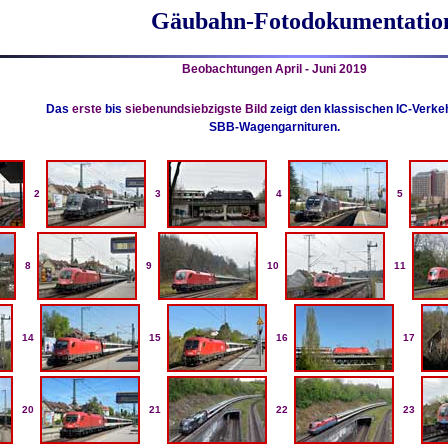
Gäubahn-Fotodokumentatio
Beobachtungen April - Juni 2019
Das
erste
bis
siebenundsiebzigste Bild
zeigt den klassischen IC-Verke
SBB-Wagengarnituren.
2
3
4
5
8
9
10
11
14
15
16
17
20
21
22
23