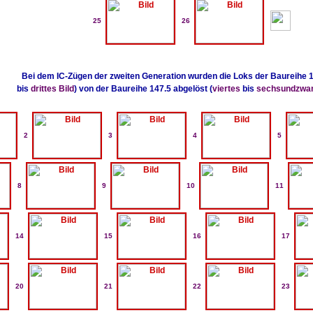
25
26
Bei dem IC-Zügen der zweiten Generation wurden die Loks der Baureihe 1
bis
drittes Bild
) von der Baureihe 147.5 abgelöst (
viertes
bis
sechsundzwan
2
3
4
5
8
9
10
11
14
15
16
17
20
21
22
23