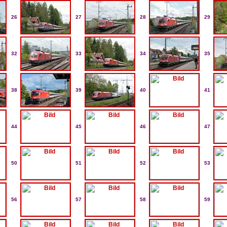
26
27
28
29
32
33
34
35
38
39
40
41
44
45
46
47
50
51
52
53
56
57
58
59