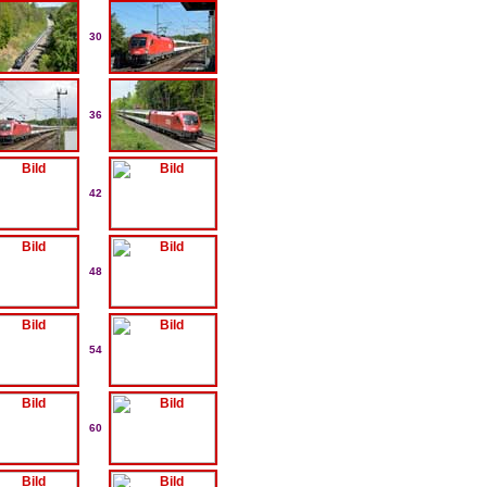
30
36
42
48
54
60