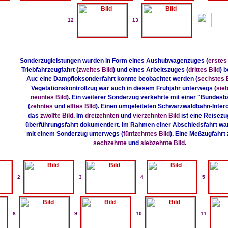
12
13
Sonderzugleistungen wurden in Form eines Aushubwagenzuges (
erstes
Triebfahrzeugfahrt (
zweites Bild
) und eines Arbeitszuges (
drittes Bild
) 
Auc eine Dampfloksonderfahrt konnte beobachtet werden (
sechstes B
Vegetationskontrollzug war auch in diesem Frühjahr unterwegs (
sie
neuntes Bild
). Ein weiterer Sonderzug verkehrte mit einer "Bundesb
(
zehntes
und
elftes BIld
). Einen umgeleiteten Schwarzwaldbahn-Interci
das
zwölfte Bild
. Im
dreizehnten
und
vierzehnten Bild
ist eine Reisez
überführungsfahrt dokumentiert. Im Rahmen einer Abschiedsfahrt wa
mit einem Sonderzug unterwegs (
fünfzehntes Bild
). Eine Meßzugfahrt 
sechzehnte
und
siebzehnte Bild
.
2
3
4
5
8
9
10
11