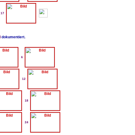
17
d
dokumentiert.
6
12
18
24