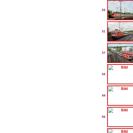
25
31
37
43
49
55