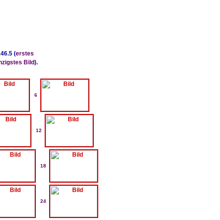
46.5 (
erstes
zigstes Bild
).
6
12
18
24