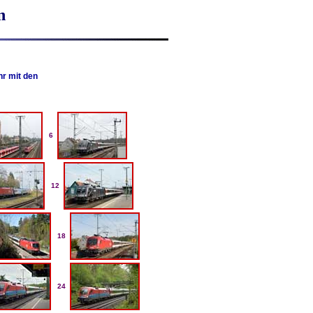
n
hr mit den
6
12
18
24