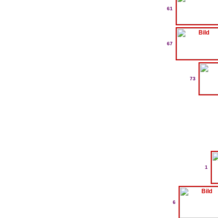
61
67
73
1
6