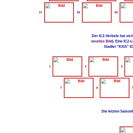
37
38
39
Der IC2-Verkehr hat sich
neuntes Bild
). Eine IC2
Stadler "KISS" IC
1
2
3
7
8
Die letzten Saison