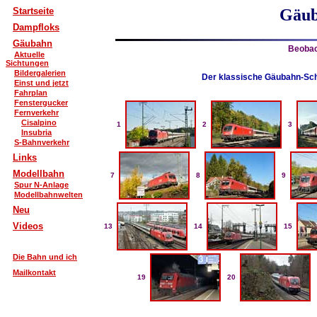
Startseite
Gäub
Dampfloks
Gäubahn
Beobac
Aktuelle
Sichtungen
Bildergalerien
Der klassische Gäubahn-Sch
Einst und jetzt
Fahrplan
Fenstergucker
Fernverkehr
Cisalpino
1
2
3
Insubria
S-Bahnverkehr
Links
Modellbahn
7
8
9
Spur N-Anlage
Modellbahnwelten
Neu
Videos
13
14
15
Die Bahn und ich
Mailkontakt
19
20