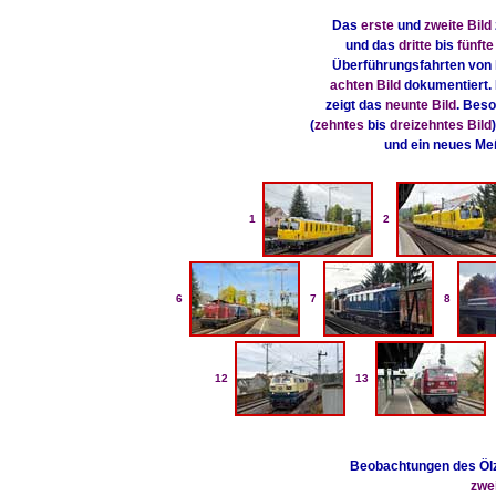
Das
erste
und
zweite Bild
und das
dritte
bis
fünfte
Überführungsfahrten von 
achten Bild
dokumentiert. 
zeigt das
neunte Bild
. Bes
(
zehntes
bis
dreizehntes Bild
und ein neues Me
1
2
6
7
8
12
13
Beobachtungen des Ölz
zwe