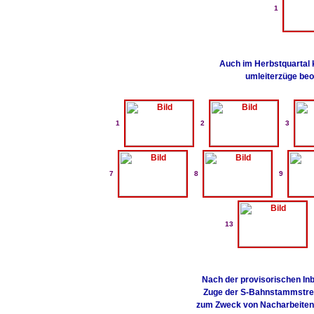
1
Auch im Herbstquartal 
umleiterzüge beo
1
2
3
7
8
9
13
Nach der provisorischen In
Zuge der S-Bahnstammstrec
zum Zweck von Nacharbeiten 