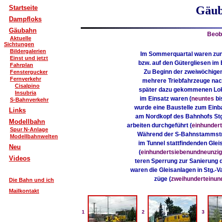
Startseite
Gäub
Dampfloks
Gäubahn
Beob
Aktuelle
Sichtungen
Bildergalerien
Im Sommerquartal waren zun
Einst und jetzt
bzw. auf den Gütergliesen im 
Fahrplan
Zu Beginn der zweiwöchigen
Fenstergucker
Fernverkehr
mehrere Triebfahrzeuge nach
Cisalpino
später dazu gekommenen Loko
Insubria
im Einsatz waren (
neuntes
b
S-Bahnverkehr
wurde eine Baustelle zum Einb
Links
am Nordkopf des Bahnhofs Stg.
Modellbahn
arbeiten durchgeführt (
einhunder
Spur N-Anlage
Während der S-Bahnstammstrec
Modellbahnwelten
im Tunnel stattfindenden Glei
Neu
(
einhundertsiebenundneunzi
Videos
teren Sperrung zur Sanierung 
waren die Gleisanlagen in Stg.-V
züge (
zweihunderteinun
Die Bahn und ich
Mailkontakt
1
2
3