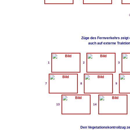
Züge des Fernverkehrs zeigt
auch auf externe Traktion
1
2
3
7
8
9
13
14
Den Vegetationskontroilzug z