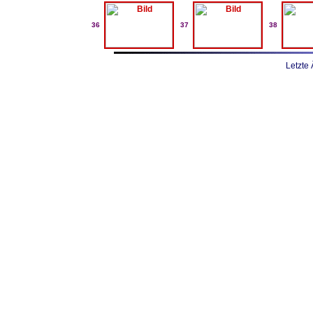
36
37
38
Letzte 