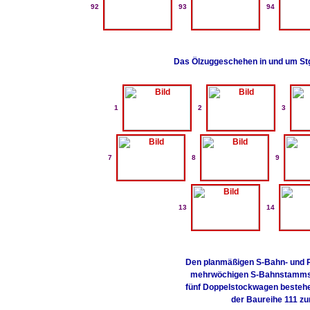
92
93
94
Das Ölzuggeschehen in und um Stg
1
2
3
7
8
9
13
14
Den planmäßigen S-Bahn- und R
mehrwöchigen S-Bahnstammstr
fünf Doppelstockwagen besteh
der Baureihe 111 zu