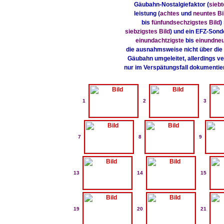
Gäubahn-Nostalgiefaktor (
siebt
leistung (
achtes
und
neuntes Bi
bis
fünfundsechzigstes Bild
)
siebzigstes Bild
) und ein EFZ-Sond
einundachtzigste
bis
einundneu
die ausnahmsweise nicht über di
Gäubahn umgeleitet, allerdings v
nur im Verspätungsfall dokumentier
1
2
3
7
8
9
13
14
15
19
20
21